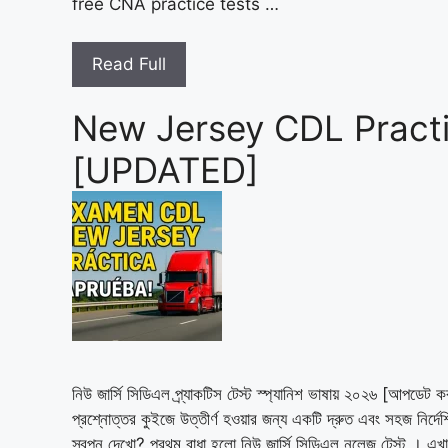
free CNA practice tests …
Read Full
New Jersey CDL Practi
[UPDATED]
নিউ জার্সি সিডিএল প্র্যাকটিস টেস্ট স্প্যানিশ ভাষায় ২০২৬ [আপডেট 
প্রশ্নোত্তর কুইজে উত্তীর্ণ হওয়ার জন্য একটি দ্রুত এবং সহজ নির্দেশি
স্বপ্ন দেখো? প্রথম বাধা হলো নিউ জার্সি সিডিএল নলেজ টেস্ট । এ