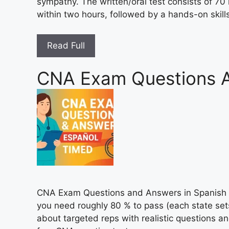
sympathy. The written/oral test consists of 7
within two hours, followed by a hands-on skill
Read Full
CNA Exam Questions A
CNA Exam Questions and Answers in Spanish – 
you need roughly 80 % to pass (each state sets
about targeted reps with realistic questions a