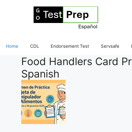
Skip
to
content
Home
CDL
Endorsement Test
Servsafe
Food Handlers Card Pra
Spanish