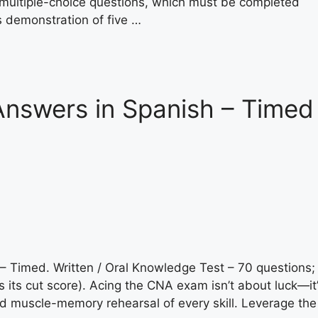
0 multiple-choice questions, which must be completed
s demonstration of five …
nswers in Spanish – Timed
Timed. Written / Oral Knowledge Test – 70 questions;
 its cut score). Acing the CNA exam isn’t about luck—it
nd muscle-memory rehearsal of every skill. Leverage the