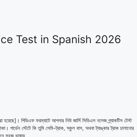
ce Test in Spanish 2026
করা হয়েছে]। পিডিএফ ফরম্যাটে আপনার নিউ জার্সি সিডিএল নলেজ প্র্যাকটিস টেস্ট
কা। গার্ডেন স্টেটে কি তুমি সেমি-ট্রাক, স্কুল বাস, অথবা ট্যাঙ্কার ট্রাক চালানোর
খানে সহজ ভাষায় …