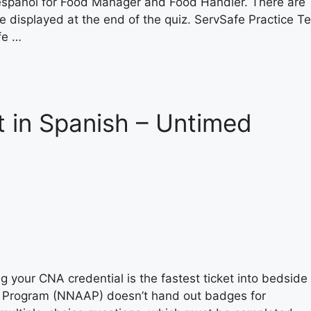
espanol for Food Manager and Food Handler. There are
e displayed at the end of the quiz. ServSafe Practice Te
fe …
t in Spanish – Untimed
g your CNA credential is the fastest ticket into bedside
t Program (NNAAP) doesn’t hand out badges for